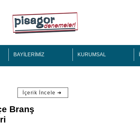
BAYİLERİMİZ
KURUMSAL
İçerik İncele ➜
kçe Branş
ri