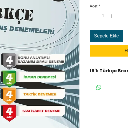
Adet
*
Sepete Ekle
H
16'lı Türkçe Br