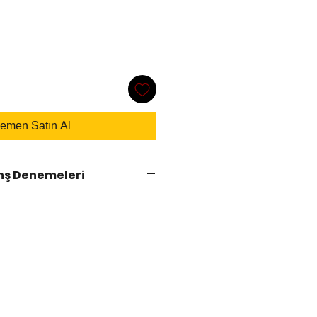
emen Satın Al
anş Denemeleri