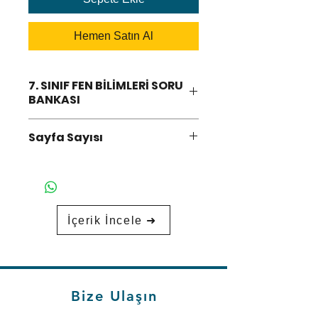
Hemen Satın Al
7. SINIF FEN BİLİMLERİ SORU
BANKASI
-Yeni Müfredata Tam
Sayfa Sayısı
Uyumlu
-Baraj Aşamalı
-Hücreleme Sistemli
-Kazanım Sıralı
-Konu Sıralı
İçerik İncele ➜
-Mantık ve Muhakeme
Destekli
-Nitelikli Sorular
Bize Ulaşın