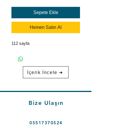
Sepete Ekle
Hemen Satın Al
112 sayfa
İçerik İncele ➜
Bize Ulaşın
05517370524