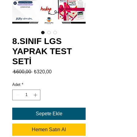
8.SINIF LGS
YAPRAK TEST
SETİ
Normal
İndirimli
 ₺600,00 
₺320,00
Fiyat
Fiyat
Adet
*
Sepete Ekle
Hemen Satın Al