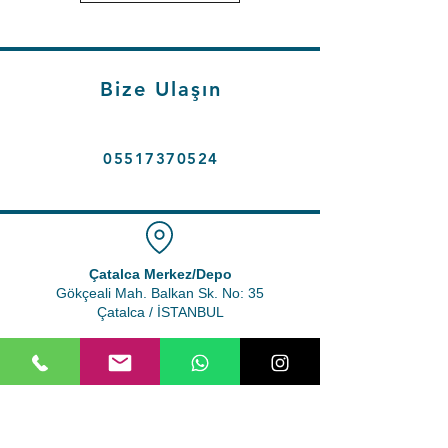
Yeni Müfredata Uygun
Konu Anlatımı
Çözümlü Örnek Sorular
Bize Ulaşın
Kazanım Pekiştirme
Testleri
Bölüm Değerlendirme
05517370524
Testleri
Çıkmış Sorulardan oluşan
yeni kitabımızla hedefine
ulaş!
Çatalca Merkez/Depo
Gökçeali Mah. Balkan Sk. No: 35
Çatalca / İSTANBUL