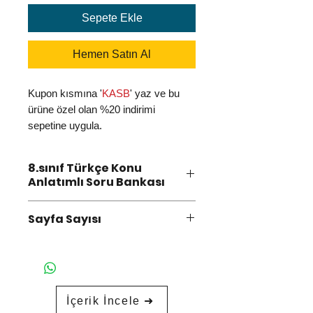
Sepete Ekle
Hemen Satın Al
Kupon kısmına '
KASB
' yaz ve bu
ürüne özel olan %20 indirimi
sepetine uygula.
8.sınıf Türkçe Konu
Anlatımlı Soru Bankası
İŞTE BEKLENEN KİTAP
Sayfa Sayısı
ÇIKTI!!!!
İçerisinde bir çok özellik
432 Sayfa
barındıran bu
”ÇOK ÖZEL”
kitabımız artık tüm
bayilerimizde sizleri bekliyor!
İçerik İncele ➜
Beceri Temelli