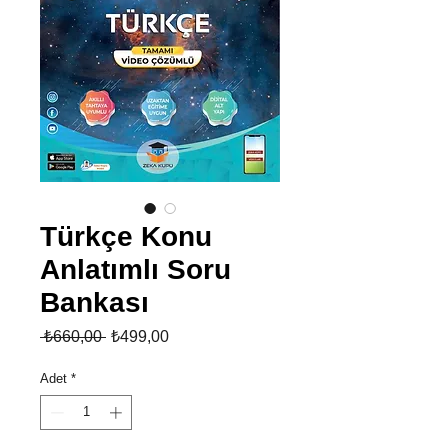
Türkçe Konu
Anlatımlı Soru
Bankası
Normal
İndirimli
 ₺660,00 
₺499,00
Fiyat
Fiyat
Adet
*